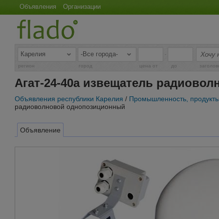
Объявления
Организации
-
регион
город
цена от
до
заголов
Агат-24-40а извещатель радиово
Объявления республики Карелия
/
Промышленность, продукты
радиоволновой однопозиционный
Объявление