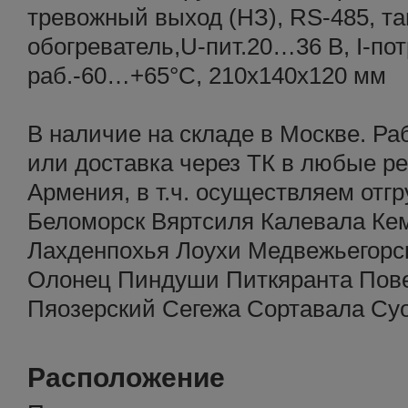
тревожный выход (НЗ), RS-485, т
обогреватель,U-пит.20…36 В, I-потр
раб.-60…+65°С, 210х140х120 мм
В наличие на складе в Москве. Р
или доставка через ТК в любые ре
Армения, в т.ч. осуществляем отгр
Беломорск Вяртсиля Калевала Ке
Лахденпохья Лоухи Медвежьегорс
Олонец Пиндуши Питкяранта Пов
Пяозерский Сегежа Сортавала Су
Расположение