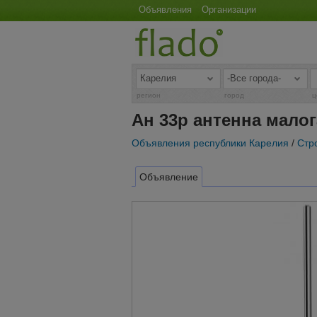
Объявления
Организации
регион
город
ц
Ан 33р антенна мало
Объявления республики Карелия
/
Стр
Объявление