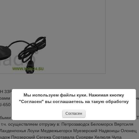
АН 33Р предназначена для приема УКВ-FM радиосигналов при
Мы используем файлы куки. Нажимая кнопку
грамм РУШ 650И и РУШ-650ИМ. Тип антенны: пассивная, исполнен
"Согласен" вы соглашаетесь на такую обработку
УШ-650 И/ИМ
Согласен
быми регионами. Самовывоз или доставка готовых изделий через Т
т.ч. осуществляем отгрузку в: Петрозаводск Беломорск Вяртсиля
 Лахденпохья Лоухи Медвежьегорск Муезерский Надвоицы Олонец
удож Пяозерский Сегежа Сортавала Суоярви Хелюля Чупа