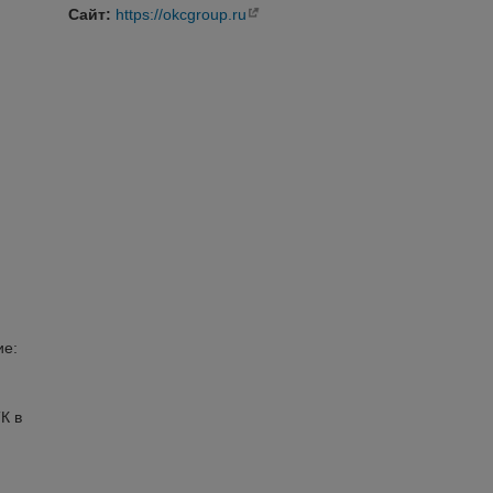
Сайт:
https://okcgroup.ru
ие:
К в