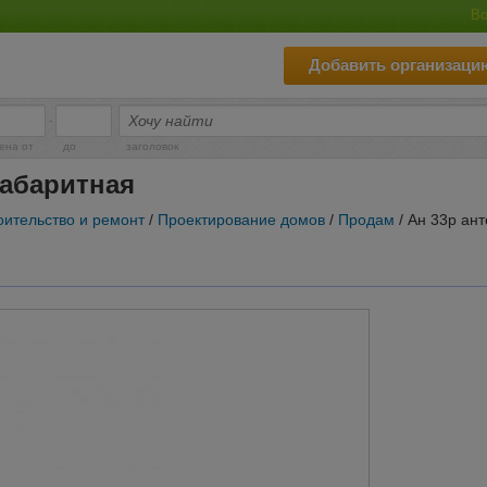
Во
Добавить организаци
-
ена от
до
заголовок
габаритная
оительство и ремонт
/
Проектирование домов
/
Продам
/ Ан 33р ан