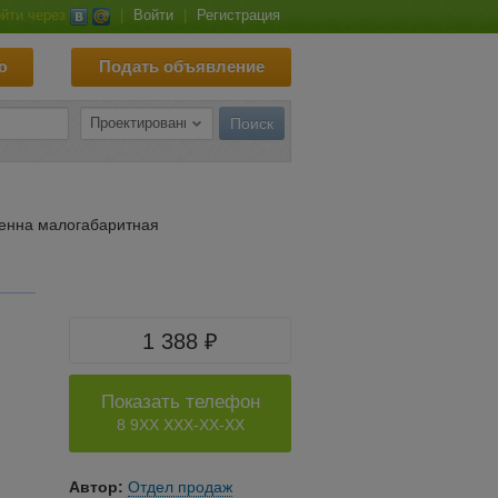
йти через
|
Войти
|
Регистрация
ю
Подать объявление
тенна малогабаритная
1 388 ₽
Показать телефон
8 9XX XXX-XX-XX
Автор:
Отдел продаж