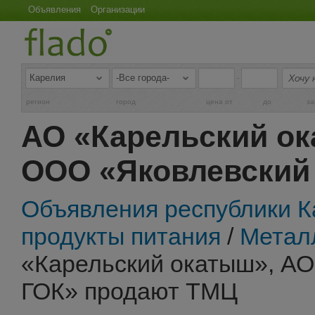
Объявления
Организации
-
регион
город
цена от
до
за
АО «Карельский ок
ООО «Яковлевский
Объявления республики К
продукты питания
/
Металл
«Карельский окатыш», А
ГОК» продают ТМЦ