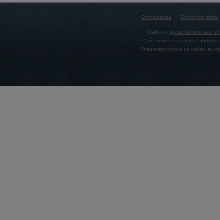
Соглашение
|
Обратная связь
Flado.ru -
доска бесплатных о
Сайт может содержать контент,
Оплачивая услуги на сайте, вы 