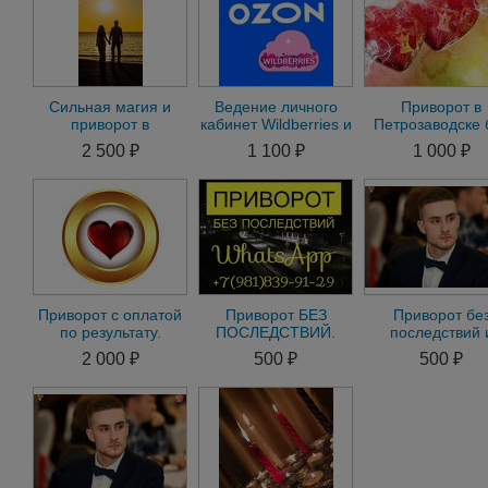
Сильная магия и
Ведение личного
Приворот в
приворот в
кабинет Wildberries и
Петрозаводске 
Петрозаводске
Ozon
Греха и
2 500 ₽
1 100 ₽
1 000 ₽
Последствий
Приворот Муж
Жены
Приворот с оплатой
Приворот БЕЗ
Приворот бе
по результату.
ПОСЛЕДСТВИЙ.
последствий 
Приворот без
Диагностика и
вреда.Гармониз
2 000 ₽
500 ₽
500 ₽
последствий.Гадание
консультация-
отношений.Сня
и
БЕСПЛАТНО. i
негатив