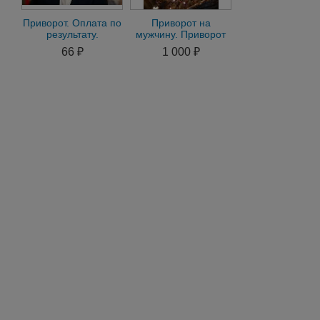
Приворот. Оплата по
Приворот на
результату.
мужчину. Приворот
Магическая помощь
на женщину. Любой
66 ₽
1 000 ₽
в делах и бизнeсе ж
вид магии и
колдовства