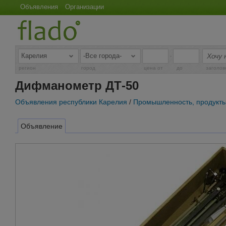
Объявления
Организации
-
регион
город
цена от
до
заголов
Дифманометр ДТ-50
Объявления республики Карелия
/
Промышленность, продукты
Объявление