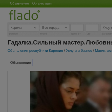
Объявления
Организации
-
регион
город
цена от
до
заголов
Гадалка.Сильный мастер.Любовн
Объявления республики Карелия
/
Услуги и бизнес
/
Магия, ас
Объявление