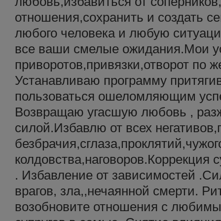
любовь,избавиться от соперников
отношения,сохранить и создать с
любого человека и любую ситуаци
все ваши смелые ожидания.Мои у
приворотов,привязки,отворот по 
Устанавливаю программу притягив
пользоваться ошеломляющим успе
Возвращаю угасшую любовь , разж
силой.Избавлю от всех негативов,
безбрачия,сглаза,проклятий,чужог
колдовства,наговоров.Коррекция 
. Избавление от зависимостей .С
врагов, зла,,нечаянной смерти. Ри
возобновите отношения с любимы