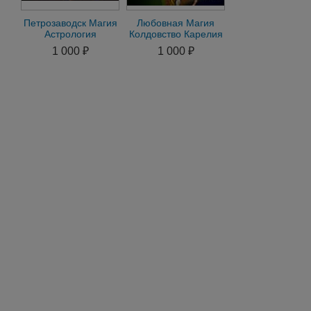
Петрозаводск Магия
Любовная Магия
Астрология
Колдовство Карелия
Семейный Приворот
Мощный Приворот
1 000 ₽
1 000 ₽
на Любимого
Чернокнижные
Любовная