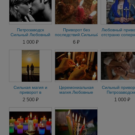
Петрозаводск
Приворот без
Любовный приво
Сильный Любовный
последствий.Сильный
отстраню соперн
Приворот на
любовный
Ясновидящая
1 000 ₽
6 ₽
Мужчину на
приворот.Вуду.Таро.гадание
гадалка t
Женщину Гадание
Сильная магия и
Церемониальная
Сильный привор
приворот в
магия.Любовные
Петрозаводск
Петрозаводске
привороты
Помощь сильн
2 500 ₽
1 000 ₽
мага в
Петрозаводск