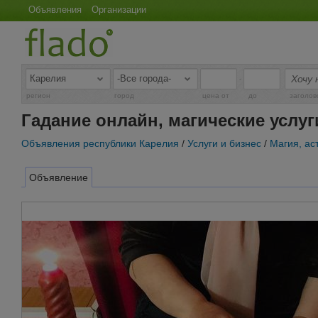
Объявления
Организации
-
регион
город
цена от
до
заголов
Гадание онлайн, магические услуг
Объявления республики Карелия
/
Услуги и бизнес
/
Магия, ас
Объявление