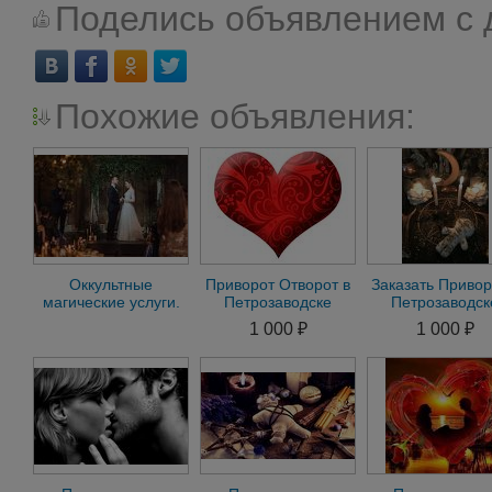
Поделись объявлением с 
Похожие объявления:
Оккультные
Приворот Отворот в
Заказать Привор
магические услуги.
Петрозаводске
Петрозаводск
Магия, гадание,
Гадание онлайн
онлайн маги
1 000 ₽
1 000 ₽
проведение обрядов
Снять порчу
гадание