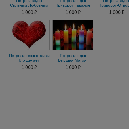
Петрозаводск
Петрозаводск
Петрозаводск
Сильный Любовный
Приворот Гадание
Приворот-Отвор
Приворот на
Снять Порчу Остуда
Привязка-Прису
1 000 ₽
1 000 ₽
1 000 ₽
Мужчину на
Рассорка Присушка
Гадание-Маги
Женщину Гадание
Петрозаводск отзывы
Петрозаводск
Кто делает
Высшая Магия.
Привороты.
Мощное Магическое
1 000 ₽
1 000 ₽
Отвороты. Гадание.
Воздействие.
Магия
Приворот