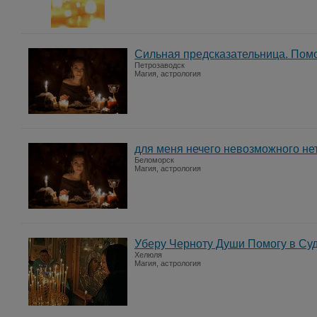
Сильная предсказательница. Помо
Петрозаводск
Магия, астрология
для меня нечего невозможного не
Беломорск
Магия, астрология
Уберу Черноту Души Помогу в Су
Хелюля
Магия, астрология