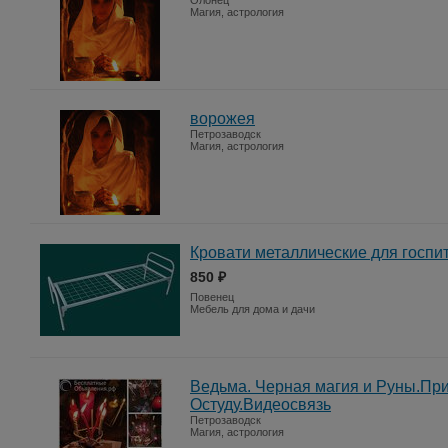
Олонец
Магия, астрология
ворожея
Петрозаводск
Магия, астрология
Кровати металлические для госпи
850 ₽
Повенец
Мебель для дома и дачи
Ведьма. Черная магия и Руны.При
Остуду.Видеосвязь
Петрозаводск
Магия, астрология