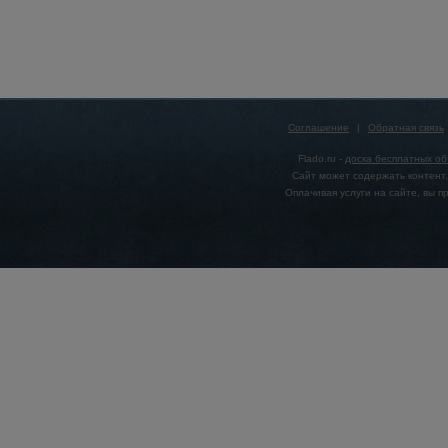
Соглашение
|
Обратная связь
Flado.ru -
доска бесплатных о
Сайт может содержать контент,
Оплачивая услуги на сайте, вы 