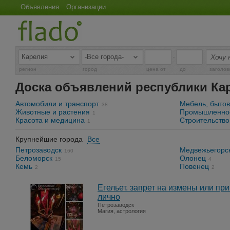
Объявления
Организации
-
регион
город
цена от
до
заголов
Доска объявлений республики Ка
Автомобили и транспорт
Мебель, бытов
38
Животные и растения
Промышленнос
1
Красота и медицина
Строительство
1
Крупнейшие города
Все
Петрозаводск
Медвежьегорс
160
Беломорск
Олонец
15
4
Кемь
Повенец
2
2
Егельет. запрет на измены или пр
лично
Петрозаводск
Магия, астрология