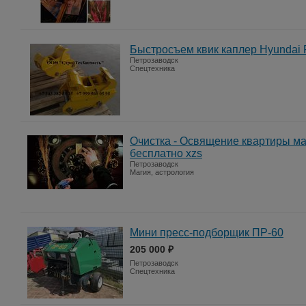
Быстросъем квик каплер Hyundai
Петрозаводск
Спецтехника
Очистка - Освящение квартиры м
бесплатно xzs
Петрозаводск
Магия, астрология
Мини пресс-подборщик ПР-60
205 000 ₽
Петрозаводск
Спецтехника