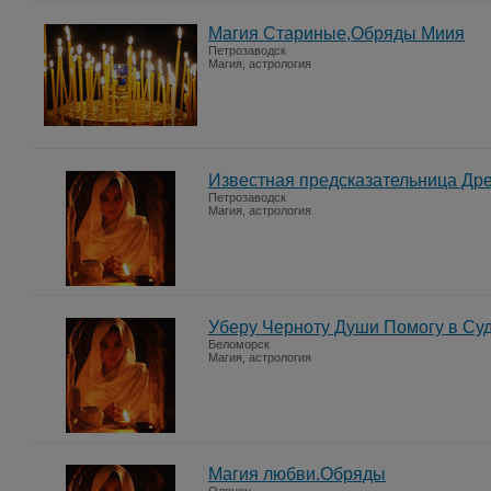
Магия Стариные,Обряды Миия
Петрозаводск
Магия, астрология
Известная предсказательница Др
Петрозаводск
Магия, астрология
Уберу Черноту Души Помогу в Су
Беломорск
Магия, астрология
Магия любви.Обряды