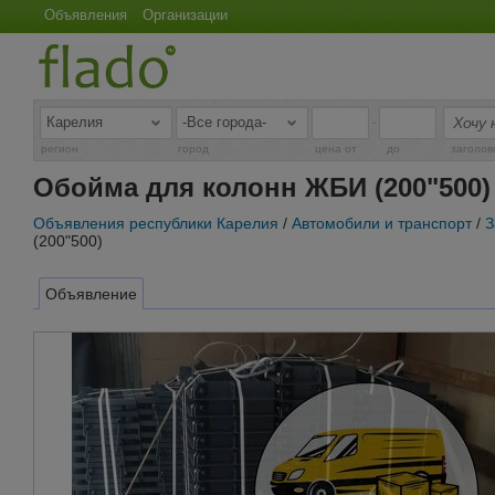
Объявления
Организации
-
регион
город
цена от
до
заголов
Обойма для колонн ЖБИ (200"500)
Объявления республики Карелия
/
Автомобили и транспорт
/
З
(200"500)
Объявление