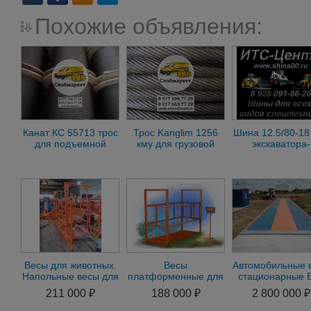
Похожие объявления:
Канат КС 55713 трос
Трос Kanglim 1256
Шина 12.5/80-18
для подъемной
кму для грузовой
экскаватора-
лебедки крана 25
лебедки Канглим KS
погрузчика Armo
тонн
1256
Huiton, Supergu
Весы для животных.
Весы
Автомобильные 
Напольные весы для
платформенные для
стационарные 
КРС ВП-С 5000 кг (5
животных
200 тонн
211 000 ₽
188 000 ₽
2 800 000 ₽
тонн)