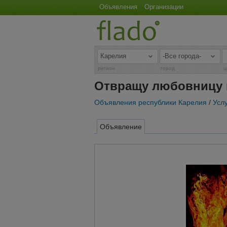
Объявления
Организации
регион
город
ц
Отвращу любовницу 
Объявления республики Карелия
/
Услу
Объявление