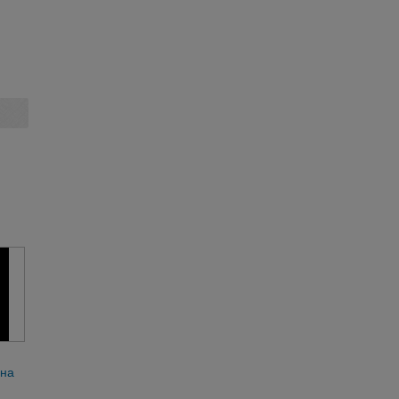
 на
рот