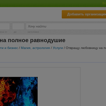
Во
Добавить организаци
-
ена от
до
заголовок
на полное равнодушие
ги и бизнес
/
Магия, астрология
/
Услуги
/ Отвращу любовницу на 