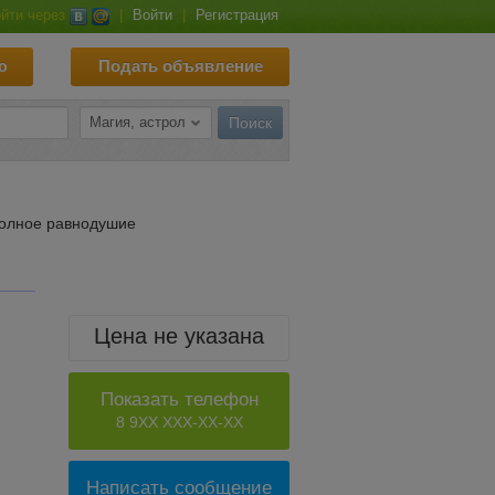
йти через
|
Войти
|
Регистрация
ю
Подать объявление
полное равнодушие
Цена не указана
Показать телефон
8 9XX XXX-XX-XX
Написать сообщение