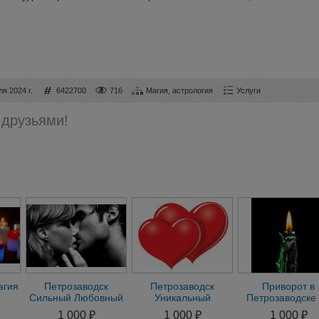
ля 2024 г.
6422700
716
Магия, астрология
Услуги
 друзьями!
агия
Петрозаводск
Петрозаводск
Приворот в
Сильный Любовный
Уникальный
Петрозаводске
орот
Приворот на
Приворот на
Мужчину Приво
1 000 ₽
1 000 ₽
1 000 ₽