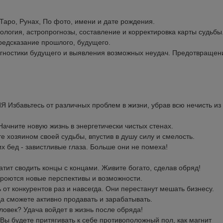
ро, Рунах, По фото, имени и дате рождения.
ия, астропрогнозы, составление и корректировка карты судьбы
дсказание прошлого, будущего.
остики будущего и выявления возможных неудач. Предотвращен
збавьтесь от различных проблем в жизни, убрав всю нечисть из
ите новую жизнь в энергетически чистых стенах.
хозяином своей судьбы, впустив в душу силу и смелость.
бед - завистливые глаза. Больше они не помеха!
т сводить концы с концами. Живите богато, сделав обряд!
роются новые перспективы и возможности.
т конкурентов раз и навсегда. Они перестанут мешать бизнесу.
сможете активно продавать и зарабатывать.
овек? Удача войдет в жизнь после обряда!
будете притягивать к себе противоположный пол, как магнит