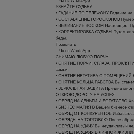
Чат в WhatsApp
УЗНАЙТЕ СУДЬБУ
• ГАДАНИЕ ПО ТЕЛЕФОНУ Гадание на Та
• СОСТАВЛЕНИЕ ГОРОСКОПОВ Нумеролог
• ВЫЛИВАНИЕ ВОСКОМ Настоящее. Пре
• КОРРЕКТИРОВКА СУДЬБЫ Путем диагн
беды.
Позвонить
Чат в WhatsApp
СНИМАЮ ЛЮБУЮ ПОРЧУ
• СНЯТИЕ ПОРЧИ, СГЛАЗА, ПРОКЛЯТИЯ И
семьи.
• СНЯТИЕ НЕГАТИВА С ПОМЕЩЕНИЙ Начн
• СНЯТИЕ КОЛЬЦА РАБСТВА Вы станете 
• ЗЕРКАЛЬНАЯ ЗАЩИТА Причина многих 
ОТКРОЮ ДОРОГУ НА УСПЕХ
• ОБРЯД НА ДЕНЬГИ И БОГАТСТВО Хвати
• БИЗНЕС МАГИЯ В Вашем бизнесе отк
• ОБРЯД ОТ КОНКУРЕНТОВ Избавьтесь о
• ОБРЯДЫ НА ТОРГОВЛЮ После обряда 
• ОБРЯД НА УДАЧУ Вы неудачливый чел
• ОБРЯД НА УДАЧУ В ЛИЧНОЙ ЖИЗНИ Вы 