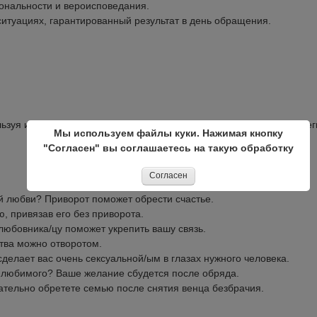
ональности и вероисповедания.
итуациях, гарантированный результат в день обращения.
льзуя индивидуальный подход, подберу профессиональную страте
Мы используем файлы куки. Нажимая кнопку
"Согласен" вы соглашаетесь на такую обработку
Согласен
 любви? Приворот поможет обрести счастье.
 привязав его без приворота.
юбовника/цу поможет укрепить вашу связь.
тва можно отворотом.
лает вас очень сексуальной/ым в глазах нужного человека.
 любимого? Ваше желание сбудется после обряда.
ельно обретете семью после снятия венца безбрачия.