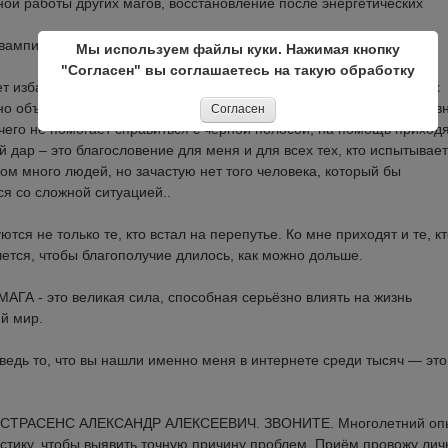
ной работы других магов, восстановление после энергетических
вампиров, колдунов, ведьм, колдовства.
Мы используем файлы куки. Нажимая кнопку
"Согласен" вы соглашаетесь на такую обработку
ет избавиться от своих проблем, сделать свою жизнь и жизнь своих
но объяснить, почему Вас преследуют неудачи, когда все объектив
Согласен
его не помогает справиться с черной полосой, на помощь приход
ой дар – это благословение для меня и для всех тех, кто испытывает
ком много людей, но зачастую нет того человека, который бы
ся со сложной ситуацией..
я не только те, кто встал на перепутье. Ко мне приходят и те, кт
чется, чтобы благополучие длилось, как можно дольше.
 - это великая сила, способная серьёзно влиять на жизнь
й мир.
ведь то, что вы нашли именно меня в интернете среди тысяч — это
СТРАСЕНС АЛЕКСАНДР АЛЕКСЕЕВИЧ. ЗВОНИТЕ. Многолетний оп
стику, чтобы выявить точную причину проблем. Приём провожу лич