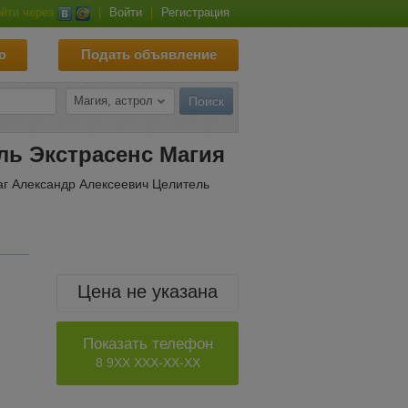
йти через
|
Войти
|
Регистрация
ю
Подать объявление
ль Экстрасенс Магия
г Александр Алексеевич Целитель
Цена не указана
Показать телефон
8 9XX XXX-XX-XX