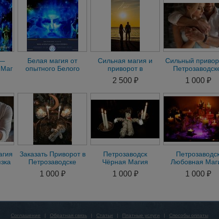
к—
Белая магия от
Сильная магия и
Сильный привор
 Маг
опытного Белого
приворот в
Петрозаводск
Мага Александра
Петрозаводске
Помощь сильн
2 500 ₽
1 000 ₽
могу-
Алексеевича
мага в
Петрозаводс
Петрозаводск
агия
Заказать Приворот в
Петрозаводск
Петрозаводс
зка
Петрозаводске
Чёрная Магия
Любовная Маг
ние
онлайн магия
Приворот через
Сделаю Любо
1 000 ₽
1 000 ₽
1 000 ₽
гадание
Жертвоприношение
Приворот.
Гарантия
Подчинение В
Соглашение
|
Обратная связь
|
Статьи
|
Платные услуги
|
Способы оплаты