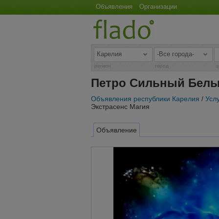
Объявления
Организации
регион
город
ц
Петро Сильный Белый
Объявления республики Карелия
/
Услу
Экстрасенс Магия
Объявление