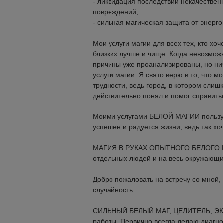
- ликвидация последствий некачествен
повреждений;
- сильная магическая защита от энерго
Мои услуги магии для всех тех, кто хоч
близких лучше и чище. Когда невозмож
причины уже проанализированы, но нич
услуги магии. Я свято верю в то, что м
трудности, ведь город, в котором слиш
действительно понял и помог справить
Моими услугами БЕЛОЙ МАГИИ пользуютс
успешен и радуется жизни, ведь так хо
МАГИЯ В РУКАХ ОПЫТНОГО БЕЛОГО МАГА
отдельных людей и на весь окружающи
Добро пожаловать на встречу со мной, 
случайность.
СИЛЬНЫЙ БЕЛЫЙ МАГ, ЦЕЛИТЕЛЬ, ЭК
работы. Первично всегда делаю диагно