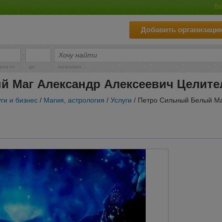
Во
Добавить организаци
-
ена от
до
заголовок
 Маг Александр Алексеевич Целите
ги и бизнес
/
Магия, астрология
/
Услуги
/ Петро Сильный Белый Ма