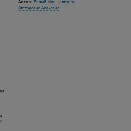
Автор:
Белый Маг. Целитель.
Экстрасенс Александ
ая
и
Ы!