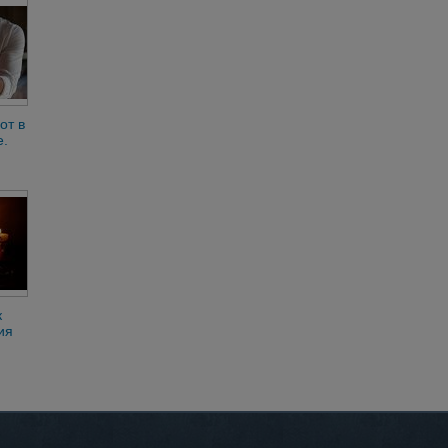
от в
е.
ого
е
к
ия
й
оли