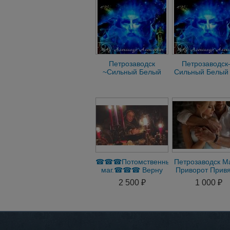
Петрозаводск
Петрозаводс
~Сильный Белый
Сильный Белый
Маг Целитель
Александр
Александр
Алексеевич - По
Алексеевич Помощь
Звоните
☎☎☎Потомственный
Петрозаводск М
маг.☎☎☎ Верну
Приворот Привя
мужа, жену. Сильный
Присушка Гада
2 500 ₽
1 000 ₽
приворот.