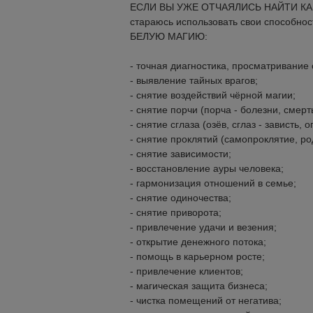
ЕСЛИ ВЫ УЖЕ ОТЧАЯЛИСЬ НАЙТИ КАК
стараюсь использовать свои способнос
БЕЛУЮ МАГИЮ:
- точная диагностика, просматривание 
- выявление тайных врагов;
- снятие воздействий чёрной магии;
- снятие порчи (порча - болезни, смерть,
- снятие сглаза (озёв, сглаз - зависть, о
- снятие проклятий (самопроклятие, род
- снятие зависимости;
- восстановление ауры человека;
- гармонизация отношений в семье;
- снятие одиночества;
- снятие приворота;
- привлечение удачи и везения;
- открытие денежного потока;
- помощь в карьерном росте;
- привлечение клиентов;
- магическая защита бизнеса;
- чистка помещений от негатива;