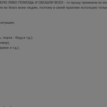
УЮ ЛИБО ПОМОЩЬ И ОБОШЛИ ВСЕХ - то прошу прямиком ко мн
ти во благо всем людям, поэтому в своей практике использую тольк
ситуации;
 порча - блуд и т.д.);
говор);
овое и т.д.);