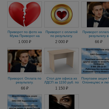
Приворот по фото на
Приворот с оплатой
Приворот оплат
Мужа Приворот на
по результату.
результату в
любимого
Приворот без
Петрозаводске.П
1 000 ₽
2 000 ₽
66 ₽
последствий.Гадание
без предопла
и
Приворот. Оплата по
Стол для офиса из
Покупаем акции
результату.
ЛДСП за 1150 руб. по
Олонецлес и л
Магическая помощь
оптовым ценам со
другие акции по 
66 ₽
1 150 ₽
в делах и бизнeсе ж
складаe fes
России