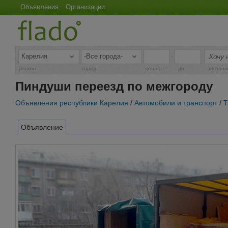
Объявления
Организации
-
регион
город
цена от
до
заголов
Пиндуши переезд по межгороду
Объявления республики Карелия
/
Автомобили и транспорт
/
Т
Объявление