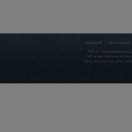
Соглашение
|
Обратная связь
Flado.ru -
доска бесплатных о
Сайт может содержать контент,
Оплачивая услуги на сайте, вы 