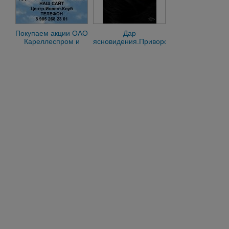
Покупаем акции ОАО
Дар
Кареллеспром и
ясновидения.Приворот
любые другие акции
по Книге судеб
по всей России