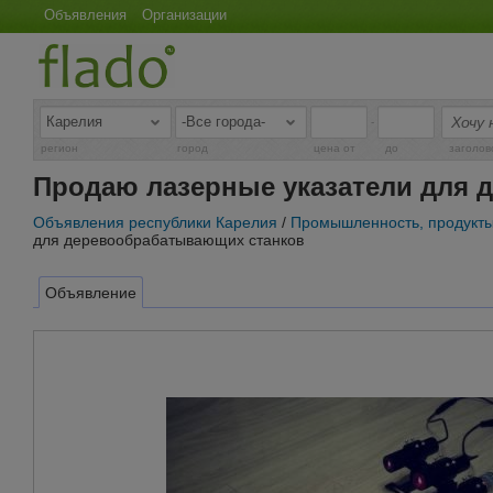
Объявления
Организации
-
регион
город
цена от
до
заголов
Продаю лазерные указатели для 
Объявления республики Карелия
/
Промышленность, продукты
для деревообрабатывающих станков
Объявление