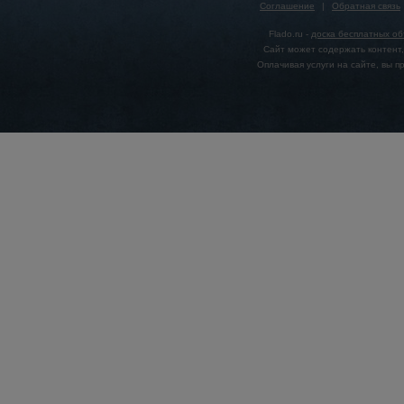
Соглашение
|
Обратная связь
Flado.ru -
доска бесплатных о
Сайт может содержать контент,
Оплачивая услуги на сайте, вы 