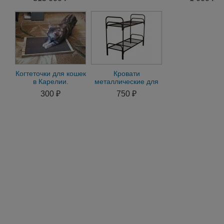
КРС,птицы, рыбы
Когтеточки для кошек
Кровати
в Карелии.
металлические для
хостелов, кровати
300 ₽
750 ₽
для больниц,
хостелов