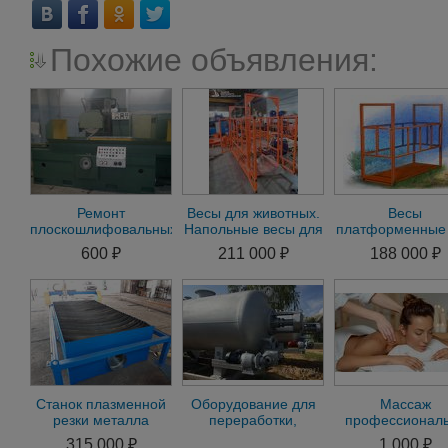
Похожие объявления:
Ремонт
Весы для животных.
Весы
плоскошлифовальных
Напольные весы для
платформенные
станков 3л722
КРС ВП-С 5000 кг (5
животных
600 ₽
211 000 ₽
188 000 ₽
тонн)
Станок плазменной
Оборудование для
Массаж
резки металла
переработки,
профессионал
утилизации
для мужчин недо
315 000 ₽
1 000 ₽