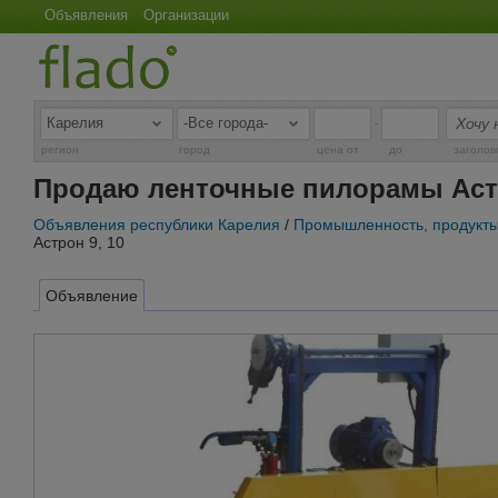
Объявления
Организации
-
регион
город
цена от
до
заголов
Продаю ленточные пилорамы Астр
Объявления республики Карелия
/
Промышленность, продукты
Астрон 9, 10
Объявление