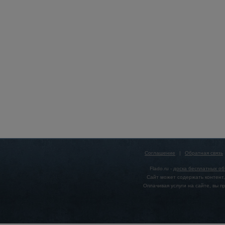
Соглашение
|
Обратная связь
Flado.ru -
доска бесплатных о
Сайт может содержать контент,
Оплачивая услуги на сайте, вы 