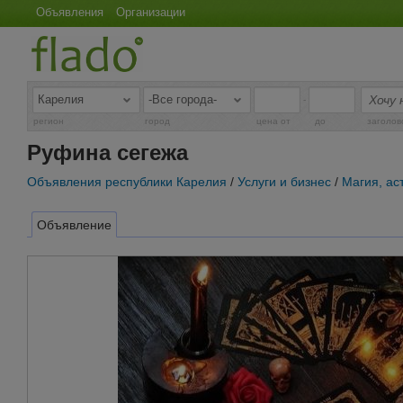
Объявления
Организации
-
регион
город
цена от
до
заголов
Руфина сегежа
Объявления республики Карелия
/
Услуги и бизнес
/
Магия, ас
Объявление