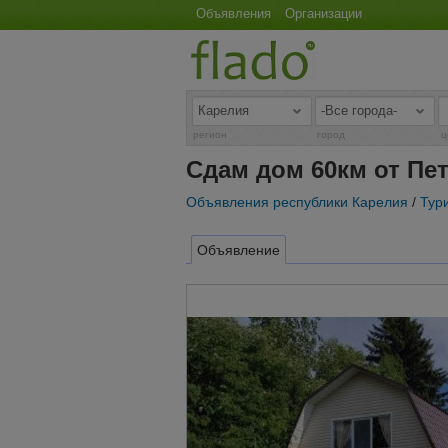
Объявления
Организации
регион
город
ц
Сдам дом 60км от Пе
Объявления республики Карелия
/
Тури
Объявление