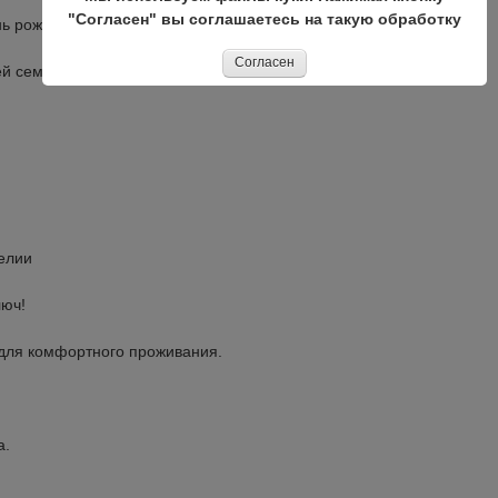
"Согласен" вы соглашаетесь на такую обработку
 рождения и т.д.),
Согласен
ей семьей,
елии
люч!
ля комфортного проживания.
а.