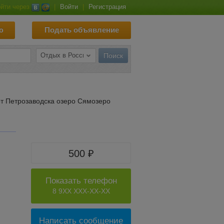
йти через
|
Войти
|
Регистрация
ю
Подать объявление
от Петрозаводска озеро Сямозеро
500 ₽
Показать телефон
8 9XX XXX-XX-XX
Написать сообщение