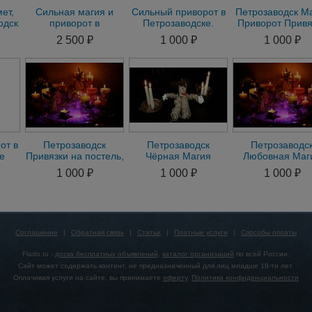
ет,
Сильная магия и
Сильный приворот в
Петрозаводск М
одск
приворот в
Петрозаводске.
Приворот Привя
Петрозаводске
Помощь сильного
Присушка Гада
2 500 ₽
1 000 ₽
1 000 ₽
мага в
Петрозаводске
от в
Петрозаводск
Петрозаводск
Петрозаводс
е
Привязки на постель,
Чёрная Магия
Любовная Маг
я
присушки. Помощь в
Приворот через
Сделаю Любо
1 000 ₽
1 000 ₽
1 000 ₽
день обращения
Жертвоприношение
Приворот.
Гарантия
Подчинение В
Соглашение
|
Обратная связь
|
Статьи
|
Платные услуги
|
Способы оплаты
Flado.ru -
доска бесплатных объявлений
,
каталог организаций
по всей России.
Сайт может содержать контент, не предназначенный для лиц младше 18-ти лет.
Оплачивая услуги на сайте, вы принимаете
оферту
.
Политика конфиденциальности