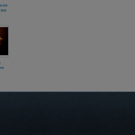
агия
зка
ние
к
ия
й
оли