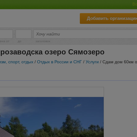
Во
Добавить организаци
-
ена от
до
заголовок
трозаводска озеро Сямозеро
зм, спорт, отдых
/
Отдых в России и СНГ
/
Услуги
/ Сдам дом 60км 