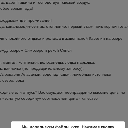
нас царит тишина и господствует свежий воздух.
юбое время года!
ходимым для проживания!
а, канализация-септик, отопление: первый этаж- печь корпич гола
ля спокойного отдыха и релакса в живописной Карелии на озере
между озером Сямозеро и рекой Сяпся
мангал, коптильня, велосипеды, лодка парковка.
к, ванночка (по предварительному запросу).
 Сыроварня Аласалми, водопад Кивач, лечебные источники
 озеро, река
ыходные или отпуск? Вас смущают неоправданно высокие цены на
 «золотую середину» соотношения цена - качество
Мы используем файлы куки. Нажимая кнопку