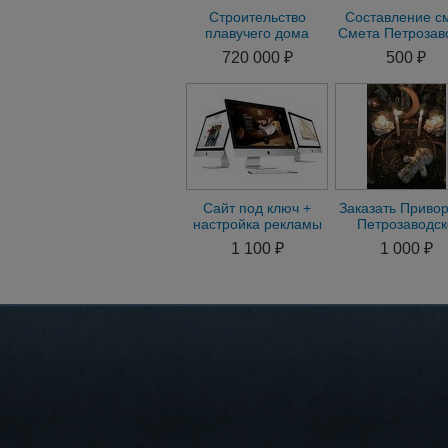
Строительство
Составление см
плавучего дома
Смета Петрозав
720 000 ₽
500 ₽
Сайт под ключ +
Заказать Привор
настройка рекламы
Петрозаводск
от 1 дня
онлайн маги
1 100 ₽
1 000 ₽
гадание