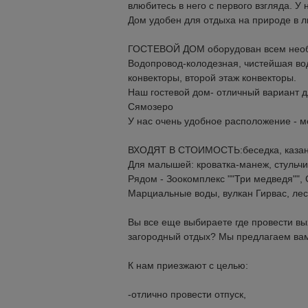
влюбитесь в него с первого взгляда. У 
Дом удобен для отдыха на природе в л
ГОСТЕВОЙ ДОМ оборудован всем необ
Водопровод-колодезная, чистейшая вод
конвекторы, второй этаж конвекторы.
Наш гостевой дом- отличный вариант д
Сямозеро
У нас очень удобное расположение - 
ВХОДЯТ В СТОИМОСТЬ:беседка, казан, 
Для малышей: кроватка-манеж, стульчи
Рядом - Зоокомплекс ""Три медведя"",
Марциальные воды, вулкан Гирвас, лес,
Вы все еще выбираете где провести в
загородный отдых? Мы предлагаем вам
К нам приезжают с целью:
-отлично провести отпуск,