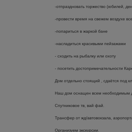
-отпраздновать торжество (юбилей, день
-провести время на свежем воздухе вс
-попариться в жаркой бане
-насладиться красивыми пейзажами
- сходить на рыбалку или охоту
- посетить достопримечательности Кар
Дом отдельно стоящий , сдаётся под к
Наш дом оснащен всем необходимым д
Спутниковое тв, вай фай.
Трансфер от жд/автовокзала, аэропорт
Организуем экскурсии.