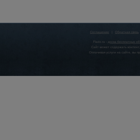
Соглашение
|
Обратная связь
Flado.ru -
доска бесплатных о
Сайт может содержать контент,
Оплачивая услуги на сайте, вы 