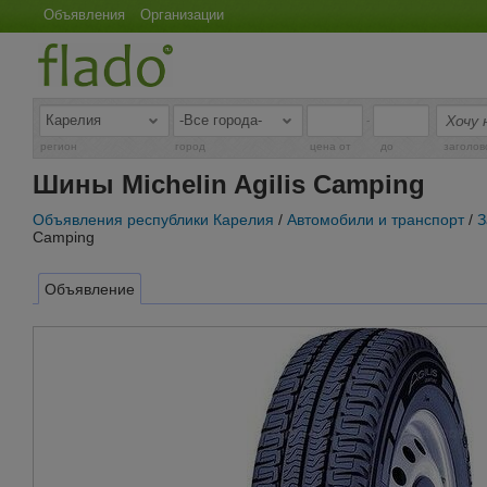
Объявления
Организации
-
регион
город
цена от
до
заголов
Шины Michelin Agilis Camping
Объявления республики Карелия
/
Автомобили и транспорт
/
З
Camping
Объявление