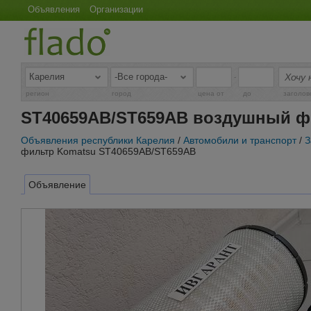
Объявления
Организации
-
регион
город
цена от
до
заголов
ST40659AB/ST659AB воздушный ф
Объявления республики Карелия
/
Автомобили и транспорт
/
З
фильтр Komatsu ST40659AB/ST659AB
Объявление