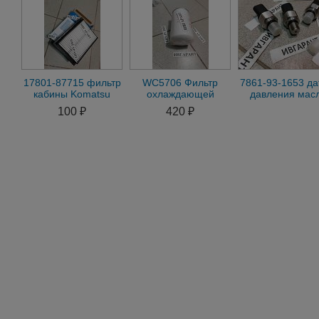
17801-87715 фильтр
WC5706 Фильтр
7861-93-1653 да
кабины Komatsu
охлаждающей
давления мас
17801-87715,
жидкости WC5706
Komatsu 7861-
100 ₽
420 ₽
1780187715
1653