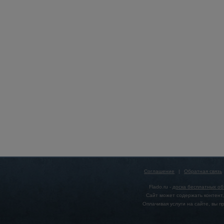
Соглашение
|
Обратная связь
Flado.ru -
доска бесплатных о
Сайт может содержать контент,
Оплачивая услуги на сайте, вы 