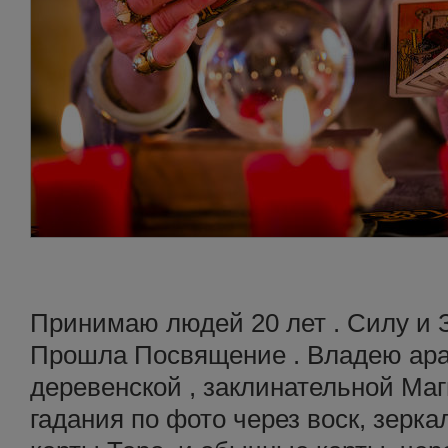
Принимаю людей 20 лет . Силу и З
Прошла Посвящение . Владею араб
деревенской , заклинательной Маги
гадания по фото через воск, зеркал