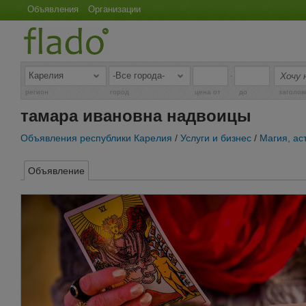
Объявления
Организации
-
регион
город
цена от
до
заголов
тамара ивановна надвоицы
Объявления республики Карелия
/
Услуги и бизнес
/
Магия, ас
Объявление