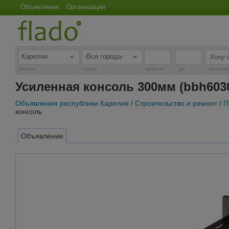
Объявления
Организации
-
регион
город
цена от
до
заголов
Усиленная консоль 300мм (bbh603
Объявления республики Карелия
/
Строительство и ремонт
/
П
консоль
Объявление