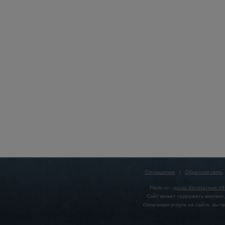
Соглашение
|
Обратная связь
Flado.ru -
доска бесплатных о
Сайт может содержать контент,
Оплачивая услуги на сайте, вы 