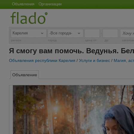
Объявления
Организации
-
регион
город
цена от
до
заголов
Я смогу вам помочь. Ведунья. Бе
Объявления республики Карелия
/
Услуги и бизнес
/
Магия, ас
Объявление