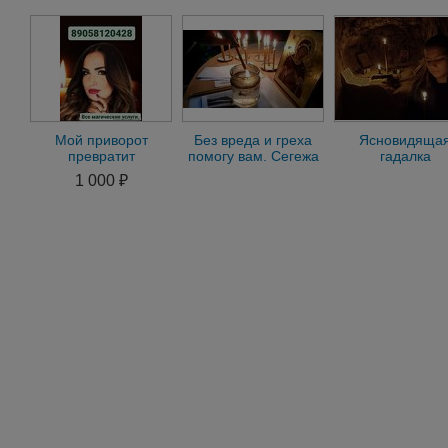
нет.ворожея
вернуть любим
Беломорск
Беломорск
Мой приворот
Без вреда и греха
Ясновидяща
превратит
помогу вам. Сегежа
гадалка
безответную любовь
потомственна
1 000 ₽
во взаимную. верну к
ведунья приво
вам
порч сглаз