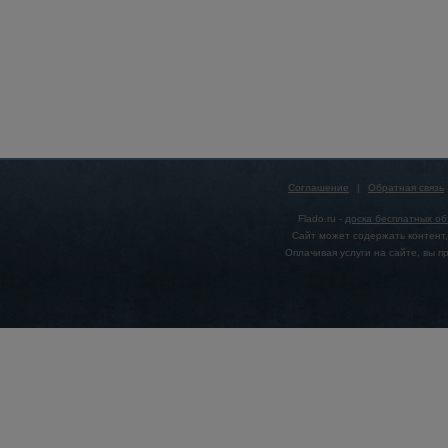
Соглашение
|
Обратная связь
Flado.ru -
доска бесплатных о
Сайт может содержать контент,
Оплачивая услуги на сайте, вы 