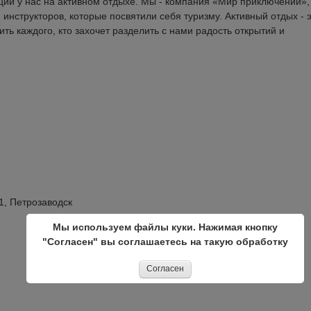
ций у нас на активном отдыхе. Мы - компания «Мир приключений»,
инструкторов, которые посвятили себя туризму. Активный отдых - 
ить каждого, кто захочет разделить с нами радость открытий и
1, Петрозаводск
Мы используем файлы куки. Нажимая кнопку
"Согласен" вы соглашаетесь на такую обработку
Согласен