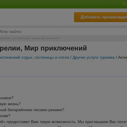
Во
Добавить организаци
азвание организации, сфера деятельности
арелии, Мир приключений
истический отдых, гостиницы и отели
/
Другие услуги туризма
/ Акти
 новое?
скую жизнь?
енный бескрайними лесами реками?
крови?
й» предоставит Вам такую возможность. Мы приглашаем Вас посе