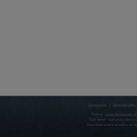
Соглашение
|
Обратная связь
Flado.ru -
доска бесплатных о
Сайт может содержать контент,
Оплачивая услуги на сайте, вы 