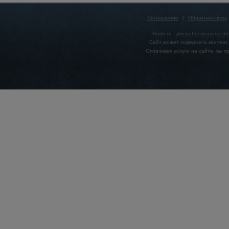
Соглашение
|
Обратная связь
Flado.ru -
доска бесплатных о
Сайт может содержать контент,
Оплачивая услуги на сайте, вы 