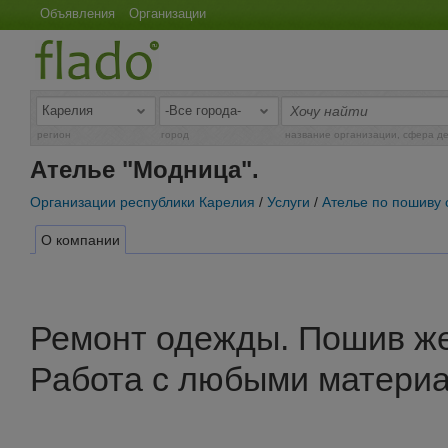
Объявления
Организации
регион
город
название организации, сфера д
Ателье "Модница".
Организации республики Карелия
/
Услуги
/
Ателье по пошиву
О компании
Ремонт одежды. Пошив ж
Работа с любыми матери