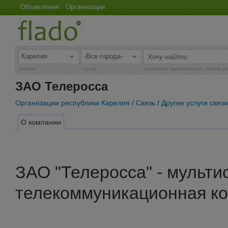
Объявления
Организации
регион
город
название организации, сфера д
ЗАО Телеросса
Организации республики Карелия
/
Связь
/
Другие услуги связи
О компании
ЗАО "Телеросса" - мульти
телекоммуникационная ко