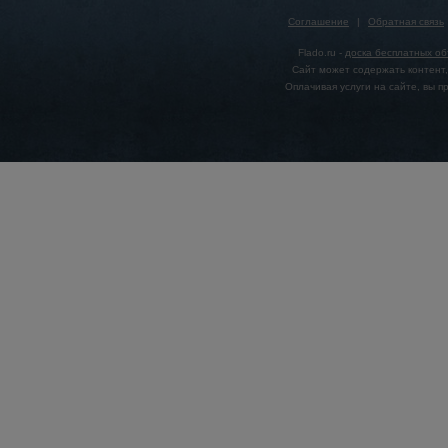
Соглашение
|
Обратная связь
Flado.ru -
доска бесплатных о
Сайт может содержать контент,
Оплачивая услуги на сайте, вы 