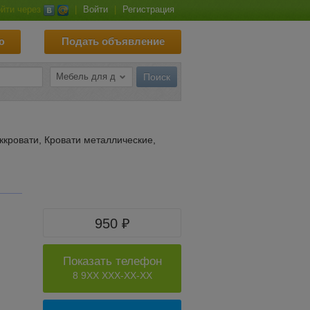
йти через
|
Войти
|
Регистрация
ю
Подать объявление
ккровати, Кровати металлические,
950 ₽
Показать телефон
8 9XX XXX-XX-XX