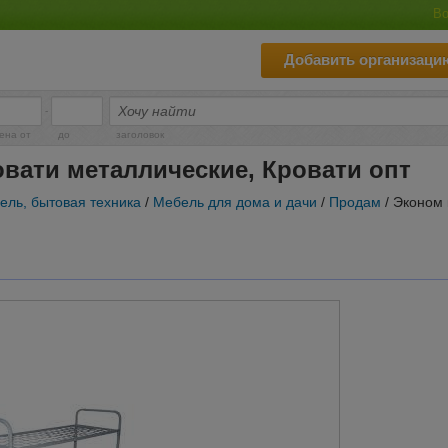
Во
Добавить организаци
-
ена от
до
заголовок
овати металлические, Кровати опт
ель, бытовая техника
/
Мебель для дома и дачи
/
Продам
/ Эконом 