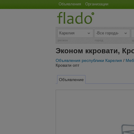
Объявления
Организации
регион
город
ц
Эконом ккровати, Кр
Объявления республики Карелия
/
Меб
Кровати опт
Объявление