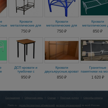
ие
Кровати
Кровати
Кровати
сные
металлические для
металлические для
металлические 
опт
хостелов, кровати
рабочих, кровати для
госпиталей,
750 ₽
750 ₽
850 ₽
для больниц,
общежития,
поликлиник
хостелов
гостиницы
е
ДСП кровати и
Кровати
Гранитные
ие
тумбочки с
двухъярусные,кровати
памятники на мо
недорогой доставкой
одноярусные,кровати
оптом габбро-ди
950 ₽
850 ₽
1 620 ₽
вати
для бытовок
Соглашение
|
Обратная связь
|
Статьи
|
Платные услуги
|
Способы оплаты
Flado.ru -
доска бесплатных объявлений
,
каталог организаций
по всей России.