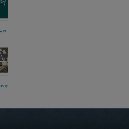
для
гилу
абаз