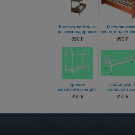
Кровати железные
Металлическ
для казарм, кровати
кровати,однояру
для строителей,
двухъъярусные 
850 ₽
950 ₽
кровати оптом
Кровати
Трёхъярусны
металлические для
металлическ
казарм, кровати
кровати для
850 ₽
850 ₽
трёхъярусные для
общежитий, кро
рабочих
дёшево