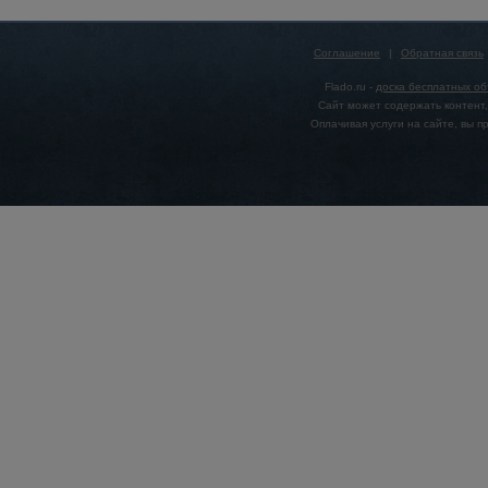
Соглашение
|
Обратная связь
Flado.ru -
доска бесплатных о
Сайт может содержать контент,
Оплачивая услуги на сайте, вы 