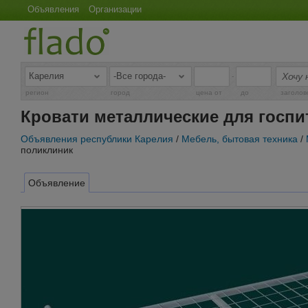
Объявления
Организации
-
регион
город
цена от
до
заголов
Кровати металлические для госпи
Объявления республики Карелия
/
Мебель, бытовая техника
/
поликлиник
Объявление