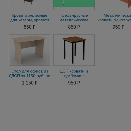
Кровати железные
Трёхъярусные
Металлическ
для казарм, кровати
металлические
кровати,однояру
для строителей,
кровати для
двухъъярусные 
850 ₽
850 ₽
950 ₽
кровати оптом
общежитий, кровати
дёшево
Стол для офиса из
ДСП кровати и
ЛДСП за 1150 руб. по
тумбочки с
оптовым ценам со
недорогой доставкой
1 150 ₽
950 ₽
складаe fes