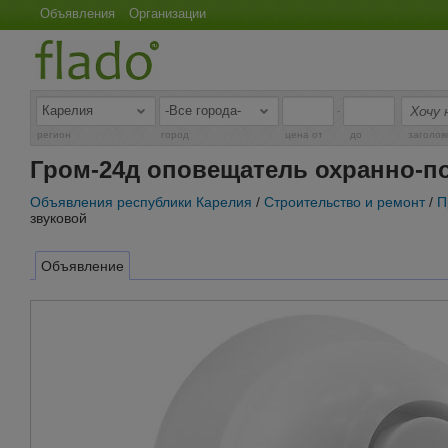
Объявления
Организации
-
регион
город
цена от
до
заголов
Гром-24д оповещатель охранно-п
Объявления республики Карелия
/
Строительство и ремонт
/
П
звуковой
Объявление