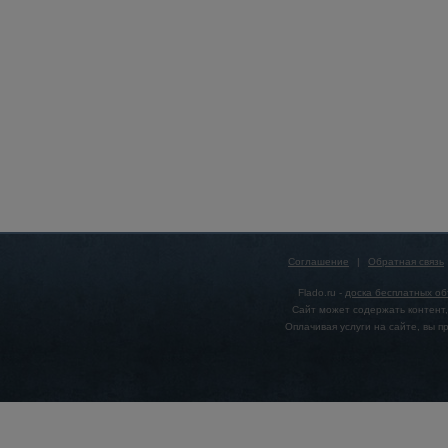
Соглашение
|
Обратная связь
Flado.ru -
доска бесплатных о
Сайт может содержать контент,
Оплачивая услуги на сайте, вы 