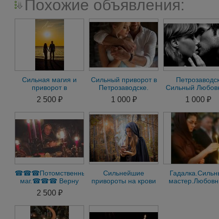
Похожие объявления:
Сильная магия и
Сильный приворот в
Петрозаводс
приворот в
Петрозаводске.
Сильный Любов
Петрозаводске
Помощь сильного
Приворот на
2 500 ₽
1 000 ₽
1 000 ₽
мага в
Мужчину на
Петрозаводске
Женщину Гада
☎☎☎Потомственный
Сильнейшие
Гадалка.Сильн
маг.☎☎☎ Верну
привороты на крови
мастер.Любов
мужа, жену. Сильный
Чернокнижие Порчь
привороты.
2 500 ₽
приворот.
Медвежьегорс