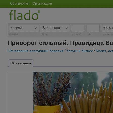
Объявления
Организации
-
регион
город
цена от
до
заголов
Приворот сильный. Правидица Ва
Объявления республики Карелия
/
Услуги и бизнес
/
Магия, ас
Объявление