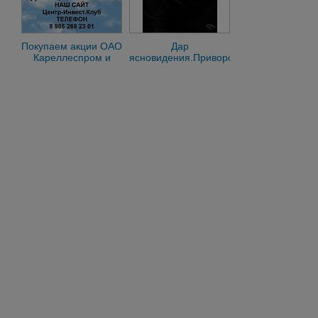
Покупаем акции ОАО
Дар
Кареллеспром и
ясновидения.Приворот
любые другие акции
по Книге судеб
по всей России