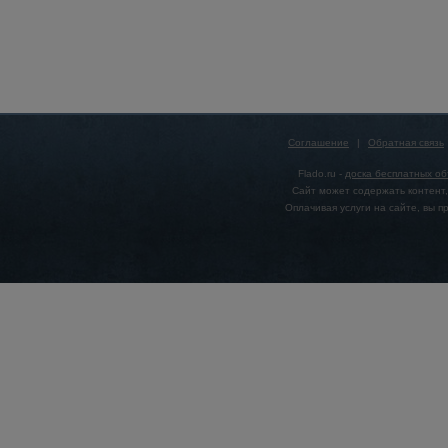
Соглашение
|
Обратная связь
Flado.ru -
доска бесплатных о
Сайт может содержать контент,
Оплачивая услуги на сайте, вы 