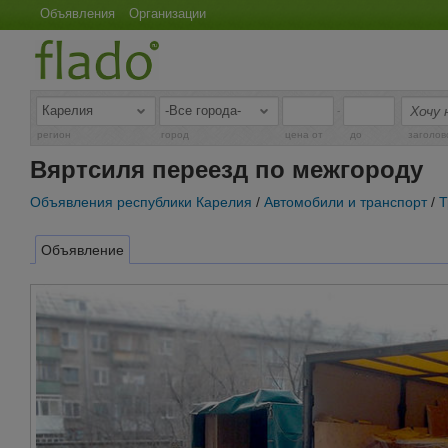
Объявления
Организации
-
регион
город
цена от
до
заголов
Вяртсиля переезд по межгороду
Объявления республики Карелия
/
Автомобили и транспорт
/
Т
Объявление