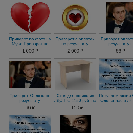
Приворот по фото на
Приворот с оплатой
Приворот оплат
Мужа Приворот на
по результату.
результату в
любимого
Приворот без
Петрозаводске.П
1 000 ₽
2 000 ₽
66 ₽
последствий.Гадание
без предопла
и
Приворот. Оплата по
Стол для офиса из
Покупаем акции
результату.
ЛДСП за 1150 руб. по
Олонецлес и л
Магическая помощь
оптовым ценам со
другие акции по 
66 ₽
1 150 ₽
в делах и бизнeсе ж
складаe fes
России