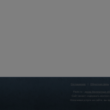
Соглашение
|
Обратная связь
Flado.ru -
доска бесплатных о
Сайт может содержать контент,
Оплачивая услуги на сайте, вы 