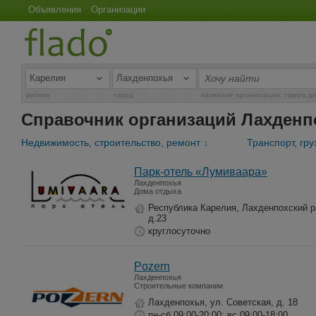
Объявления
Организации
регион
город
название организации, сфера д
Справочник организаций Лахденп
Недвижимость, строительство, ремонт
Транспорт, гр
1
Парк-отель «Лумиваара»
Лахденпохья
Дома отдыха
Республика Карелия, Лахденпохский р
д.23
круглосуточно
Pozern
Лахденпохья
Строительные компании
Лахденпохья, ул. Советская, д. 18
пн-сб 09:00-20:00; вс 09:00-18:00