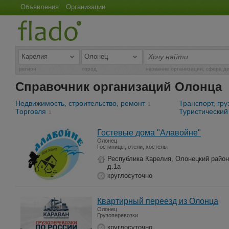
Объявления
Организации
регион
город
название организации, сфера д
Справочник организаций Олонца
Недвижимость, строительство, ремонт
Транспорт, гр
1
Торговля
Туристический
1
Гостевые дома "Алавойне"
Олонец
Гостиницы, отели, хостелы
Республика Карелия, Олонецкий район,
д.1а
круглосуточно
Квартирный переезд из Олонца
Олонец
Грузоперевозки
круглосуточно